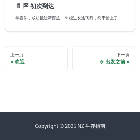
📄️
🏁 初次到达
恭喜你，成功抵达新西兰！🎉 经过长途飞行，终于踏上了这片美丽的土地。接下来，你需要顺利出关、领取行李、完成入境申报，并找到合适的交通方式前往你的落脚点。别担心，我们已经为你准备好详细的指南，确保你的入境之旅顺利无忧。
上一页
下一页
欢迎
✈️ 出发之前
Copyright © 2025 NZ 生存指南